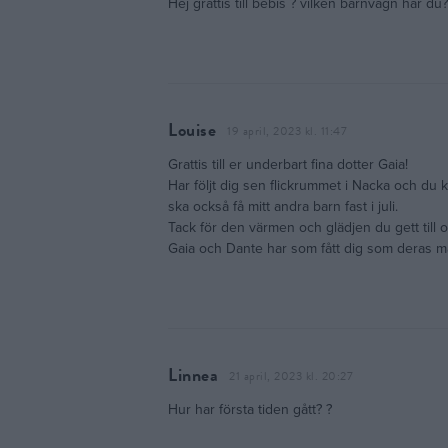
Hej grattis till bebis ? vilken barnvagn har du?
Louise
19 april, 2023 kl. 11:47
Grattis till er underbart fina dotter Gaia!
Har följt dig sen flickrummet i Nacka och du k
ska också få mitt andra barn fast i juli.
Tack för den värmen och glädjen du gett till 
Gaia och Dante har som fått dig som deras 
Linnea
21 april, 2023 kl. 20:27
Hur har första tiden gått? ?