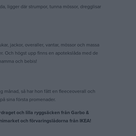
lda, ligger där strumpor, tunna mössor, dregglisar
kar, jackor, overaller, vantar, mössor och massa
ter. Och högst upp finns en apotekslåda med de
l mamma och bebis!
ig månad, så har hon fått en fleeceoverall och
på sina första promenader.
draget och lilla ryggsäcken från Garbo &
nimarket och förvaringslådorna från IKEA!