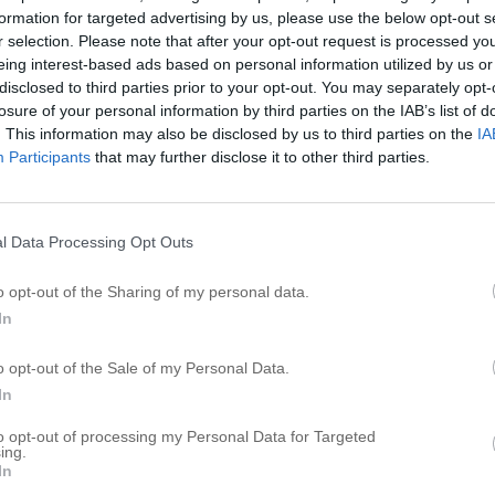
rtsätta vänta och ha tålamod… puss!
formation for targeted advertising by us, please use the below opt-out s
r selection. Please note that after your opt-out request is processed y
eing interest-based ads based on personal information utilized by us or
disclosed to third parties prior to your opt-out. You may separately opt-
6 KOMMENTARER
losure of your personal information by third parties on the IAB’s list of
. This information may also be disclosed by us to third parties on the
IA
Participants
that may further disclose it to other third parties.
l Data Processing Opt Outs
ompis som är dödsallergisk mot jordnötter och det vore
öppna den. Vet inte vad det finns för policy på
o opt-out of the Sharing of my personal data.
 värt att kolla upp eller byta ut den mot något annat.
In
r bra, ska bli så spännande att få läsa om sen! ?
o opt-out of the Sale of my Personal Data.
SVARA
In
to opt-out of processing my Personal Data for Targeted
ing.
In