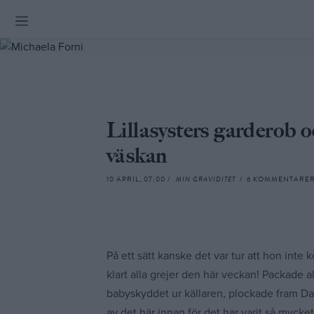
Skip
to
content
Lillasysters garderob o
väskan
10 APRIL, 07:00 /
MIN GRAVIDITET
/ 6 KOMMENTARE
På ett sätt kanske det var tur att hon inte ko
klart alla grejer den här veckan! Packade 
babyskyddet ur källaren, plockade fram Da
av det här innan för det har varit så mycke