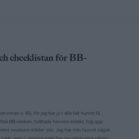
ch checklistan för BB-
R
m innan v. 40, för jag har ju i alla fall hunnit få
alltså BB-väskan, tvättade hennes kläder, tog upp
ntes newborn-kläder osv. Jag har inte hunnit något
t jobb, men i väntans tider har jag orkat göra någon