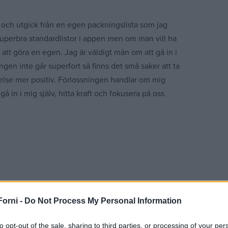
och utgick från en egen packningslista som jag
u superbra standardlistor i appen men om man vill ha
 att göra en egen. Jag är väldigt mån om att gå in i
ngen inte går superfort så finns det små saker att ta
se mer positiv. Förlossningen handlar om mig
å in i mig själv, hitta kraft och fokusera på oss
Forni -
Do Not Process My Personal Information
to opt-out of the sale, sharing to third parties, or processing of your per