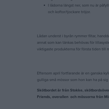
I lådorna längst ner, som nu är påfyl
och koftor/tjockare tröjor.
Lådan underst i byrån rymmer filtar, handdu
annat som kan tänkas behövas för lillasys
viktigaste produkterna för första tiden til
Eftersom april fortfarande är en ganska kyl
gulliga små mössor som hon kan ha på sig 
Skötbordet är från Stokke, skötbordsöver
Friends, overallen och mössorna från Mi