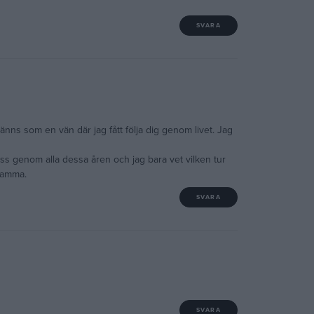
SVARA
änns som en vän där jag fått följa dig genom livet. Jag
oss genom alla dessa åren och jag bara vet vilken tur
mamma.
SVARA
SVARA