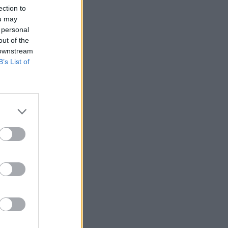
ection to
ou may
 personal
out of the
 downstream
B’s List of