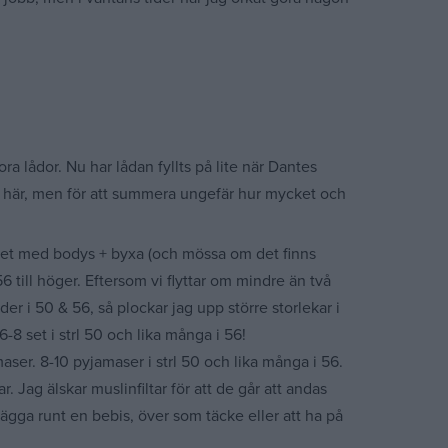
ora lådor. Nu har lådan fyllts på lite när Dantes
a här, men för att summera ungefär hur mycket och
r set med bodys + byxa (och mössa om det finns
 56 till höger. Eftersom vi flyttar om mindre än två
er i 50 & 56, så plockar jag upp större storlekar i
-8 set i strl 50 och lika många i 56!
aser. 8-10 pyjamaser i strl 50 och lika många i 56.
r. Jag älskar muslinfiltar för att de går att andas
lägga runt en bebis, över som täcke eller att ha på