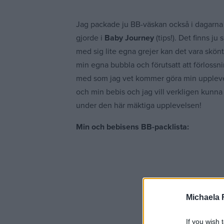
Jag packade ju BB-väskan också i dagarna 
gjorde i
Baby Journey
(tips!). Det finns j
med sig lite egna grejer kan det vara skönt
min egna bubbla och förutsatt att förlossni
med som jag vet kommer göra min upplevel
och min bebis och jag vill verkligen kunna g
under den här mäktiga upplevelsen!
Min och bebisens BB-packlista:
Michaela 
If you wish 