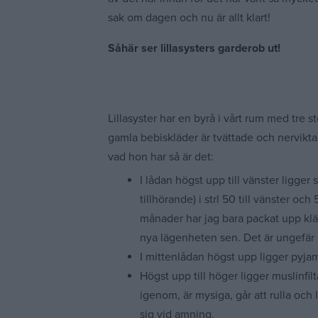
sak om dagen och nu är allt klart!
Såhär ser lillasysters garderob ut!
Lillasyster har en byrå i vårt rum med tre st
gamla bebiskläder är tvättade och nervikt
vad hon har så är det:
I lådan högst upp till vänster ligge
tillhörande) i strl 50 till vänster och
månader har jag bara packat upp kläd
nya lägenheten sen. Det är ungefär 6
I mittenlådan högst upp ligger pyjam
Högst upp till höger ligger muslinfilta
igenom, är mysiga, går att rulla och 
sig vid amning.