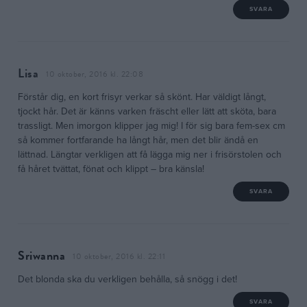
SVARA
Lisa
10 oktober, 2016 kl. 22:08
Förstår dig, en kort frisyr verkar så skönt. Har väldigt långt,
tjockt hår. Det är känns varken fräscht eller lätt att sköta, bara
trassligt. Men imorgon klipper jag mig! I för sig bara fem-sex cm
så kommer fortfarande ha långt hår, men det blir ändå en
lättnad. Längtar verkligen att få lägga mig ner i frisörstolen och
få håret tvättat, fönat och klippt – bra känsla!
SVARA
Sriwanna
10 oktober, 2016 kl. 22:11
Det blonda ska du verkligen behålla, så snögg i det!
SVARA