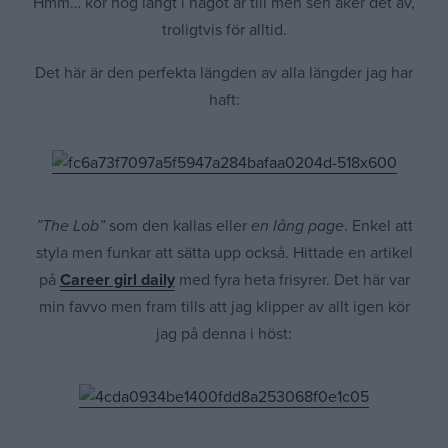
Hmm… kör nog långt i något år till men sen åker det av,
troligtvis för alltid.
Det här är den perfekta längden av alla längder jag har
haft:
”The Lob”
som den kallas eller
en lång page
. Enkel att
styla men funkar att sätta upp också. Hittade en artikel
på
Career girl daily
med fyra heta frisyrer. Det här var
min favvo men fram tills att jag klipper av allt igen kör
jag på denna i höst: