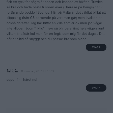
fick ett ryck för några år sedan och kapade av hälften. Trivdes
så bra och hade bästa frisören ever (Therese på Bangs) när vi
fortfarande bodde i Sverige. Här på Malta är det väldigt billigt att
klippa sig (från €8 beroende på vart man går) men kvalitén är
också därefter. Jag har hittat en kille som är ok men jag vågar
inte klippa någon ”riktig” frisyr så blir bara jämt hela vägen runt
vilken är sådär kul men för en fegis som mig får det duga… Ditt
hår är alltid så snyggt och du passar bra som blond!
SVARA
felicia
11 oktober, 2016 kl. 18:19
super fin i håret nu!
SVARA