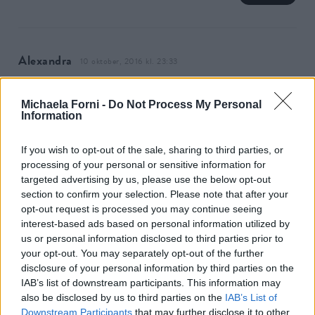
Alexandra
10 oktober, 2016 kl. 23:33
Har väntar hela dagen på min helg i bilder, favoritinlägget varje
vecka 😀 <3
Michaela Forni -
Do Not Process My Personal
Information
SVARA
If you wish to opt-out of the sale, sharing to third parties, or
processing of your personal or sensitive information for
targeted advertising by us, please use the below opt-out
ANNAWII
11 oktober, 2016 kl. 05:22
section to confirm your selection. Please note that after your
opt-out request is processed you may continue seeing
Gillade verkligen den slarviga uppsättningen!
interest-based ads based on personal information utilized by
SVARA
us or personal information disclosed to third parties prior to
your opt-out. You may separately opt-out of the further
disclosure of your personal information by third parties on the
IAB’s list of downstream participants. This information may
also be disclosed by us to third parties on the
IAB’s List of
A
11 oktober, 2016 kl. 07:11
Downstream Participants
that may further disclose it to other