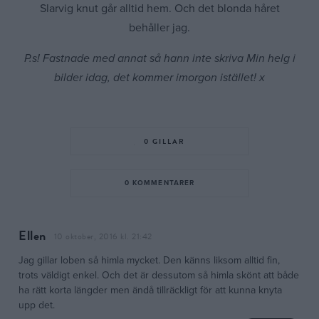
Slarvig knut går alltid hem. Och det blonda håret
behåller jag.
P.s! Fastnade med annat så hann inte skriva Min helg i
bilder idag, det kommer imorgon istället! x
0
GILLAR
0 KOMMENTARER
Ellen
10 oktober, 2016 kl. 21:42
Jag gillar loben så himla mycket. Den känns liksom alltid fin,
trots väldigt enkel. Och det är dessutom så himla skönt att både
ha rätt korta längder men ändå tillräckligt för att kunna knyta
upp det.