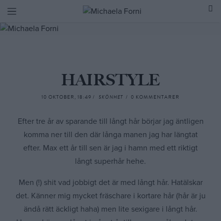
Skip
to
content
HAIRSTYLE
10 OKTOBER, 18:49 /
SKÖNHET
/ 0 KOMMENTARER
Efter tre år av sparande till långt hår börjar jag äntligen
komma ner till den där långa manen jag har längtat
efter. Max ett år till sen är jag i hamn med ett riktigt
långt superhår hehe.
Men (!) shit vad jobbigt det är med långt hår. Hatälskar
det. Känner mig mycket fräschare i kortare hår (hår är ju
ändå rätt äckligt haha) men lite sexigare i långt hår.